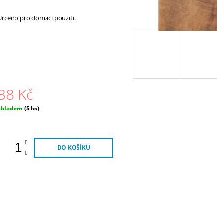
Určeno pro domácí použití.
38 Kč
Měrná
Skladem
(5 ks)
ena:
DO KOŠÍKU