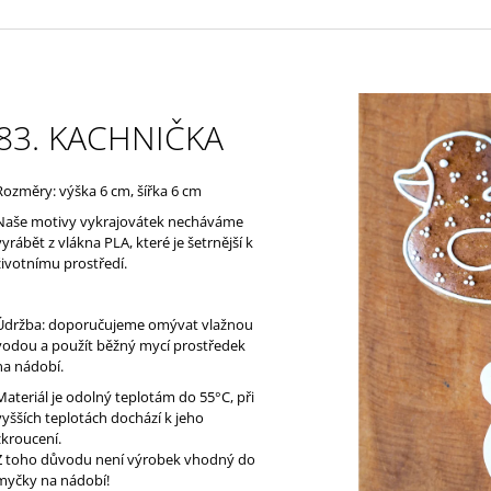
83. KACHNIČKA
Rozměry: výška 6 cm, šířka 6 cm
Naše motivy vykrajovátek necháváme
vyrábět z vlákna PLA, které je š
etrnější k
životnímu prostředí
.
Údržba: doporučujeme omývat vlažnou
vodou a použít běžný mycí prostředek
na nádobí.
Materiál je odolný teplotám do 55°C, při
vyšších teplotách dochází k jeho
zkroucení.
Z toho důvodu není výrobek vhodný do
myčky na nádobí!