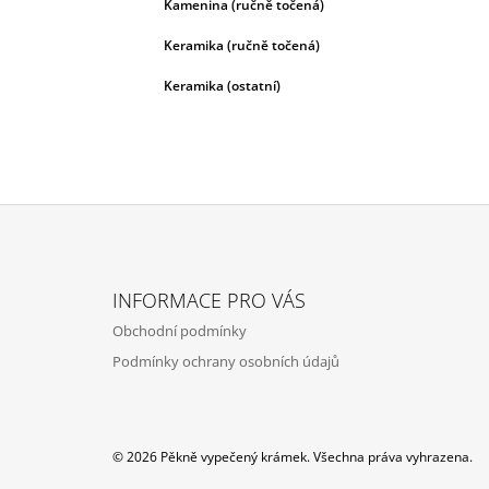
Kamenina (ručně točená)
Keramika (ručně točená)
Keramika (ostatní)
Z
Á
INFORMACE PRO VÁS
P
Obchodní podmínky
A
Podmínky ochrany osobních údajů
T
Í
© 2026 Pěkně vypečený krámek. Všechna práva vyhrazena.