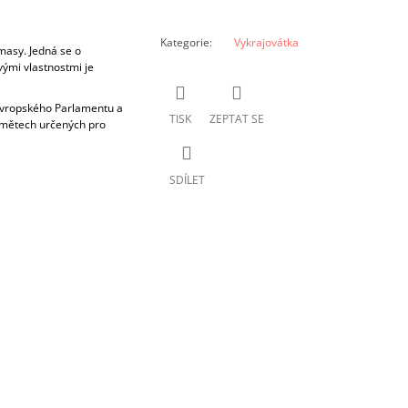
Kategorie
:
Vykrajovátka
masy. Jedná se o
vými vlastnostmi je
 Evropského Parlamentu a
TISK
ZEPTAT SE
dmětech určených pro
SDÍLET