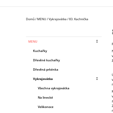
Domů
/
MENU
/
Vykrajovátka
/
83. Kachnička
P
O
S
K
Přeskočit
MENU
T
A
kategorie
T
R
Kuchařky
E
A
G
Dřevěné kuchařky
N
O
R
N
Dřevěná prkénka
I
Í
E
Vykrajovátka
P
A
Všechna vykrajovátka
N
Na linecké
E
Velikonoce
L