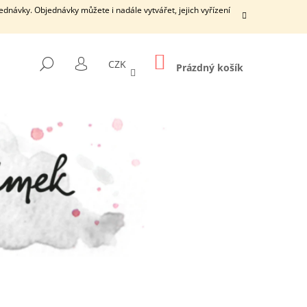
dnávky. Objednávky můžete i nadále vytvářet, jejich vyřízení
NÁKUPNÍ
HLEDAT
CZK
KOŠÍK
Prázdný košík
PŘIHLÁŠENÍ
Následující
ŠÍ DÍRKY S ČISTICÍ