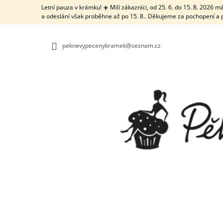
K
Přejít
Letní pauza v krámku! ☀️ Milí zákazníci, od 25. 6. do 15. 8. 2026
na
O
a odeslání však proběhne až po 15. 8.. Děkujeme za pochopení a 
ZPĚT
ZPĚT
obsah
DO
DO
Š
OBCHODU
OBCHODU
Í
peknevypecenykramek@seznam.cz
K
TRUBIČKA NA VĚTŠÍ DÍRKY S ČISTICÍ
TYČINKOU
21 Kč