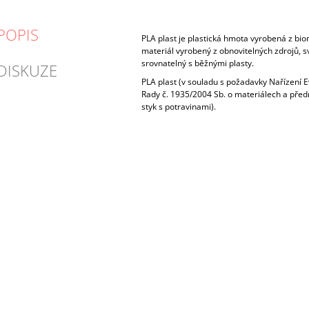
POPIS
PLA plast je plastická hmota vyrobená z bio
materiál vyrobený z obnovitelných zdrojů, s
srovnatelný s běžnými plasty.
DISKUZE
PLA plast (v souladu s požadavky Nařízení
Rady č. 1935/2004 Sb. o materiálech a pře
styk s potravinami).