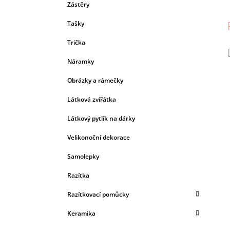
Zástěry
Tašky
Trička
Náramky
Obrázky a rámečky
Látková zvířátka
Látkový pytlík na dárky
Velikonoční dekorace
Samolepky
Razítka
Razítkovací pomůcky
Keramika