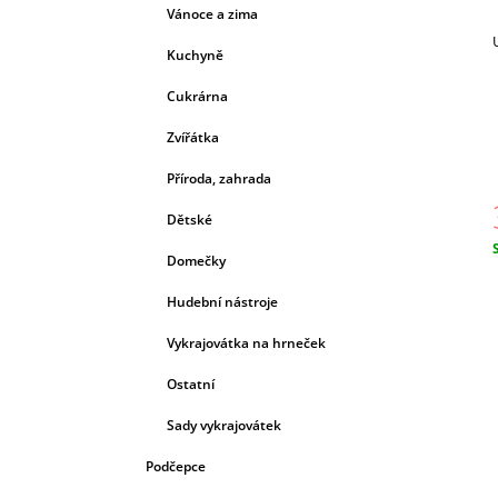
Vánoce a zima
Kuchyně
Cukrárna
Zvířátka
Příroda, zahrada
Dětské
Domečky
c
Hudební nástroje
Vykrajovátka na hrneček
Ostatní
Sady vykrajovátek
Podčepce