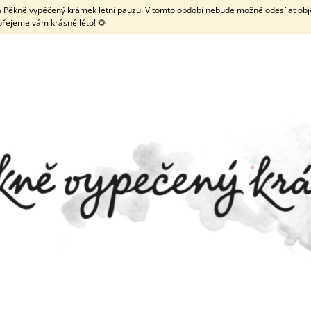
 má Pěkně vypéčený krámek letní pauzu. V tomto období nebude možné odesílat obje
přejeme vám krásné léto! 🌻
CO POTŘEBUJETE NAJÍT?
HLEDAT
DOPORUČUJEME
ZDOBENÉ KOLEČKO NA LINECKÉ
TRUBIČKA NA MEN
TYČINKOU
69 Kč
19 Kč