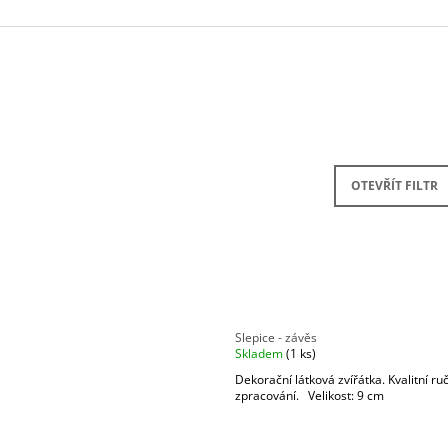
OTEVŘÍT FILTR
V
Ý
P
Slepice - závěs
Skladem
(1 ks)
S
Dekorační látková zvířátka. Kvalitní ru
P
zpracování. Velikost: 9 cm
R
O