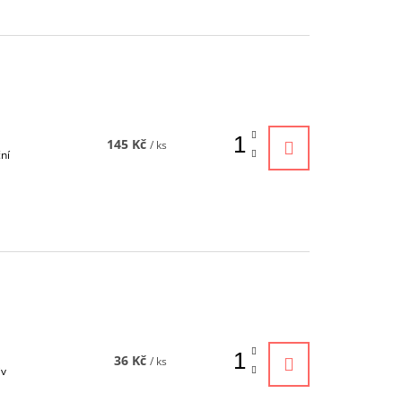
145 Kč
/ ks
ční
36 Kč
/ ks
iv