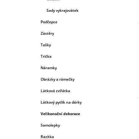
Sady vykrajovátek
Podčepce
Zástěry
Tašky
Trička
Náramky
Obrázky a rámečky
Látková zvířátka
Látkový pytlík na dárky
Velikonoční dekorace
Samolepky
Razítka