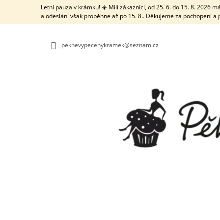
K
Přejít
Letní pauza v krámku! ☀️ Milí zákazníci, od 25. 6. do 15. 8. 2026
na
O
a odeslání však proběhne až po 15. 8.. Děkujeme za pochopení a 
ZPĚT
ZPĚT
obsah
DO
DO
Š
OBCHODU
OBCHODU
Í
peknevypecenykramek@seznam.cz
K
TRUBIČKA NA VĚTŠÍ DÍRKY S ČISTICÍ
TYČINKOU
21 Kč