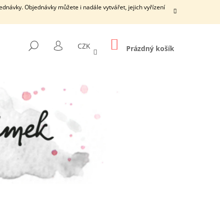
dnávky. Objednávky můžete i nadále vytvářet, jejich vyřízení
NÁKUPNÍ
HLEDAT
CZK
KOŠÍK
Prázdný košík
PŘIHLÁŠENÍ
Následující
ŠÍ DÍRKY S ČISTICÍ