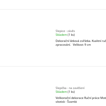
D
U
K
T
Ů
Slepice - závěs
Skladem
(1 ks)
Dekorační látková zvířátka. Kvalitní ru
zpracování. Velikost: 9 cm
Slepička - na zavěšení
Skladem
(1 ks)
Velikonoční dekorace Ruční práce Mot
sítotisk - Švambi