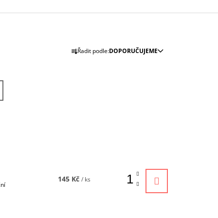
Ř
Řadit podle:
DOPORUČUJEME
A
Z
E
N
Í
P
R
O
D
U
145 Kč
/ ks
K
ční
T
Ů