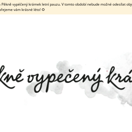
 má Pěkně vypéčený krámek letní pauzu. V tomto období nebude možné odesílat obje
přejeme vám krásné léto! 🌻
CO POTŘEBUJETE NAJÍT?
HLEDAT
DOPORUČUJEME
ZDOBENÉ KOLEČKO NA LINECKÉ
TRUBIČKA NA MEN
TYČINKOU
69 Kč
19 Kč