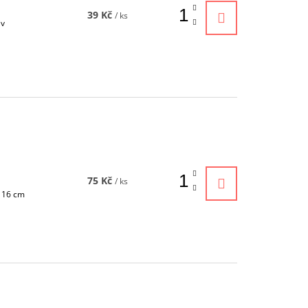
39 Kč
/ ks
iv
75 Kč
/ ks
t 16 cm