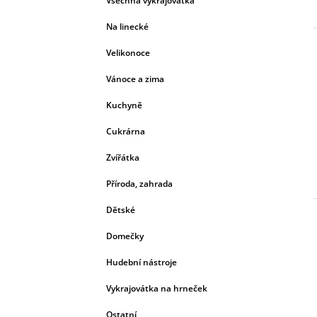
P
Všechna vykrajovátka
A
Na linecké
N
E
Velikonoce
L
Vánoce a zima
Kuchyně
Cukrárna
Zvířátka
Příroda, zahrada
Dětské
Domečky
Hudební nástroje
Vykrajovátka na hrneček
Ostatní