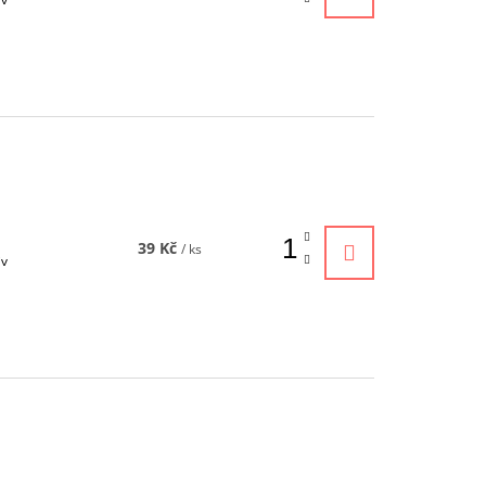
39 Kč
/ ks
iv