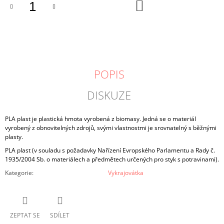
DO
KOŠÍKU
POPIS
DISKUZE
PLA plast je plastická hmota vyrobená z biomasy. Jedná se o materiál
vyrobený z obnovitelných zdrojů, svými vlastnostmi je srovnatelný s běžnými
plasty.
PLA plast (v souladu s požadavky Nařízení Evropského Parlamentu a Rady č.
1935/2004 Sb. o materiálech a předmětech určených pro styk s potravinami).
Kategorie
:
Vykrajovátka
ZEPTAT SE
SDÍLET