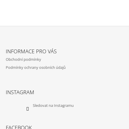
Z
Á
INFORMACE PRO VÁS
P
Obchodní podmínky
A
Podmínky ochrany osobních údajů
T
Í
INSTAGRAM
Sledovat na Instagramu
FACEBOOK