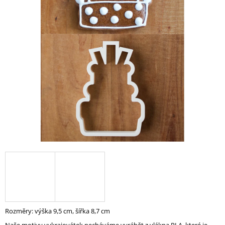
A
J
Í
T
?
HLEDAT
D
O
P
O
R
U
Rozměry: výška 9,5 cm, šířka 8,7 cm
Č
U