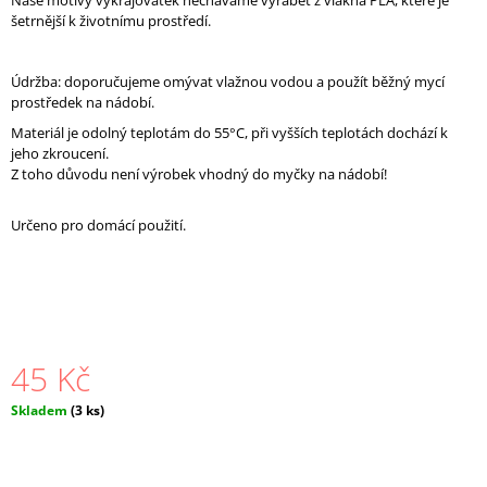
Naše motivy vykrajovátek necháváme vyrábět z vlákna PLA, které je
J
š
etrnější k životnímu prostředí
.
E
M
E
Údržba: doporučujeme omývat vlažnou vodou a použít běžný mycí
prostředek na nádobí.
205.
SADA
Materiál je odolný teplotám do 55°C, při vyšších teplotách dochází k
SVETR,
jeho zkroucení.
PRASE,
Z toho důvodu není výrobek vhodný do myčky na nádobí!
STŘEDOVÁ
VYKRAJOVÁTKA
Určeno pro domácí použití.
99
Kč
45 Kč
Měrná
Skladem
(3 ks)
cena: