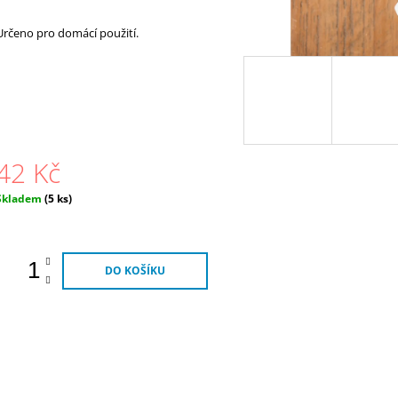
Určeno pro domácí použití.
42 Kč
Měrná
Skladem
(5 ks)
ena:
DO KOŠÍKU