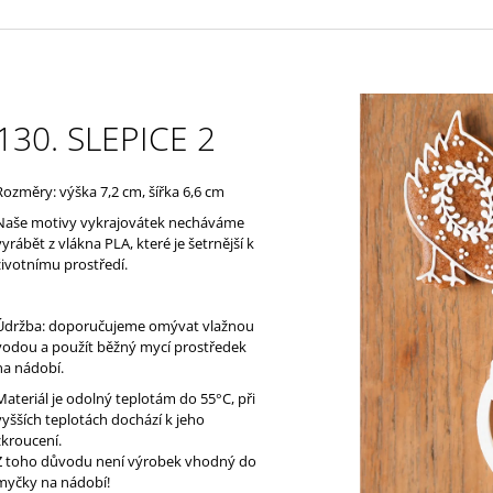
130. SLEPICE 2
Rozměry: výška 7,2 cm, šířka 6,6 cm
Naše motivy vykrajovátek necháváme
vyrábět z vlákna PLA, které je š
etrnější k
životnímu prostředí
.
Údržba: doporučujeme omývat vlažnou
vodou a použít běžný mycí prostředek
na nádobí.
Materiál je odolný teplotám do 55°C, při
vyšších teplotách dochází k jeho
zkroucení.
Z toho důvodu není výrobek vhodný do
myčky na nádobí!