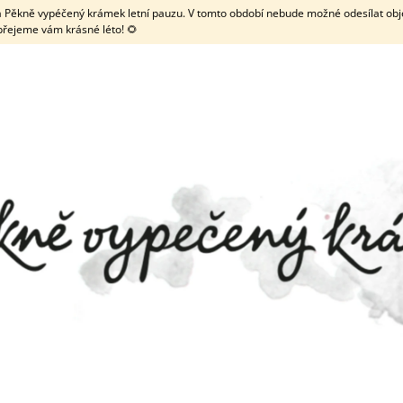
 má Pěkně vypéčený krámek letní pauzu. V tomto období nebude možné odesílat obje
přejeme vám krásné léto! 🌻
CO POTŘEBUJETE NAJÍT?
HLEDAT
DOPORUČUJEME
ZDOBENÉ KOLEČKO NA LINECKÉ
TRUBIČKA NA MEN
TYČINKOU
69 Kč
19 Kč