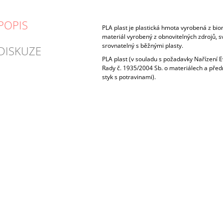
POPIS
PLA plast je plastická hmota vyrobená z bio
materiál vyrobený z obnovitelných zdrojů, s
srovnatelný s běžnými plasty.
DISKUZE
PLA plast (v souladu s požadavky Nařízení
Rady č. 1935/2004 Sb. o materiálech a pře
styk s potravinami).