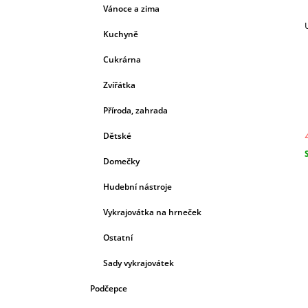
Vánoce a zima
Kuchyně
Cukrárna
Zvířátka
Příroda, zahrada
Dětské
Domečky
c
Hudební nástroje
Vykrajovátka na hrneček
Ostatní
Sady vykrajovátek
Podčepce