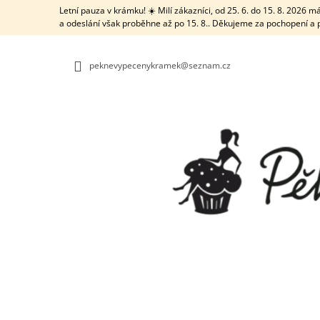
K
Přejít
Letní pauza v krámku! ☀️ Milí zákazníci, od 25. 6. do 15. 8. 2026
na
O
a odeslání však proběhne až po 15. 8.. Děkujeme za pochopení a 
ZPĚT
ZPĚT
obsah
DO
DO
Š
OBCHODU
OBCHODU
Í
peknevypecenykramek@seznam.cz
K
TRUBIČKA NA VĚTŠÍ DÍRKY S ČISTICÍ
TYČINKOU
21 Kč