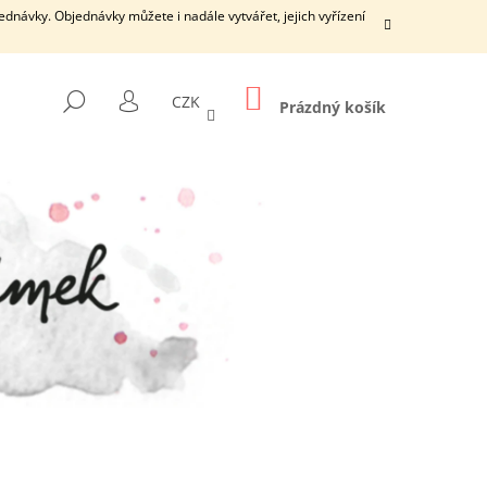
dnávky. Objednávky můžete i nadále vytvářet, jejich vyřízení
NÁKUPNÍ
HLEDAT
CZK
KOŠÍK
Prázdný košík
PŘIHLÁŠENÍ
Následující
ŠÍ DÍRKY S ČISTICÍ