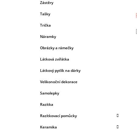
Zástěry
Tašky
Trička
Náramky
Obrázky a rámečky
Látková zvířátka
Látkový pytlík na dárky
Velikonoční dekorace
Samolepky
Razítka
Razítkovací pomůcky
Keramika