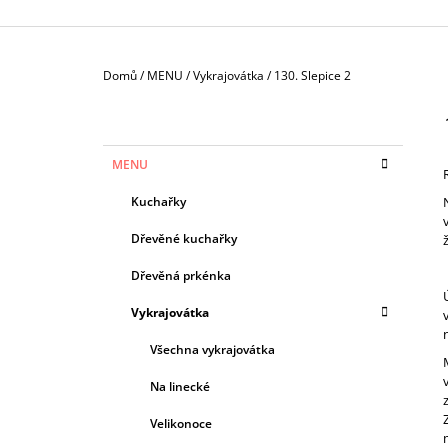
Domů
/
MENU
/
Vykrajovátka
/
130. Slepice 2
P
O
S
K
Přeskočit
MENU
T
A
kategorie
T
R
Kuchařky
E
A
G
Dřevěné kuchařky
N
O
R
N
Dřevěná prkénka
I
Í
E
Vykrajovátka
P
A
Všechna vykrajovátka
N
Na linecké
E
Velikonoce
L