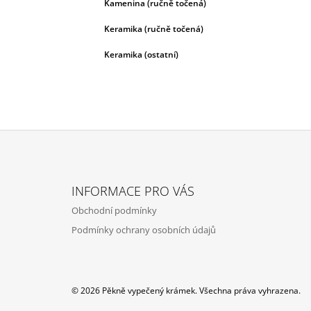
Kamenina (ručně točená)
Keramika (ručně točená)
Keramika (ostatní)
Z
Á
INFORMACE PRO VÁS
P
Obchodní podmínky
A
Podmínky ochrany osobních údajů
T
Í
© 2026 Pěkně vypečený krámek. Všechna práva vyhrazena.