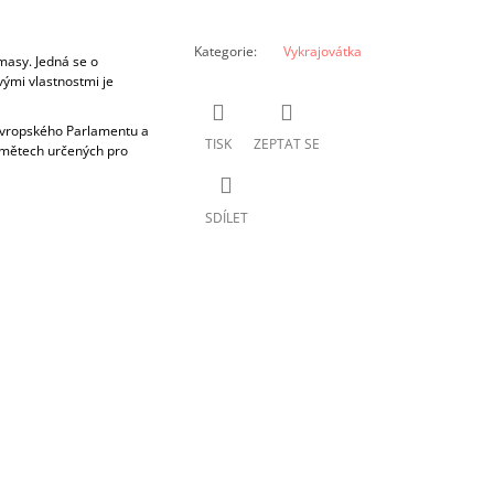
Kategorie
:
Vykrajovátka
masy. Jedná se o
vými vlastnostmi je
 Evropského Parlamentu a
TISK
ZEPTAT SE
dmětech určených pro
SDÍLET