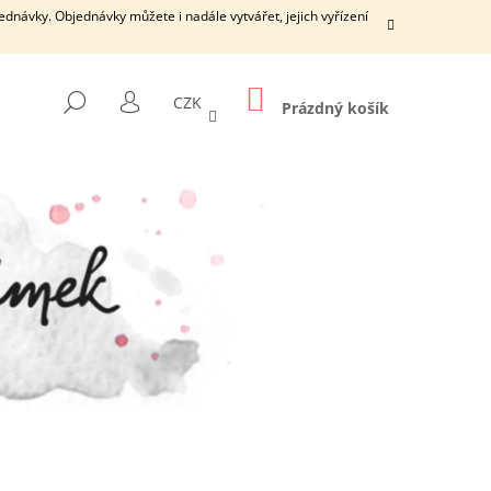
dnávky. Objednávky můžete i nadále vytvářet, jejich vyřízení
NÁKUPNÍ
HLEDAT
CZK
KOŠÍK
Prázdný košík
PŘIHLÁŠENÍ
Následující
ŠÍ DÍRKY S ČISTICÍ