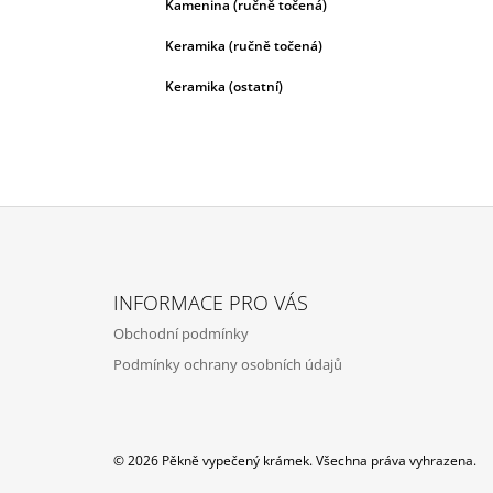
Kamenina (ručně točená)
Keramika (ručně točená)
Keramika (ostatní)
Z
Á
INFORMACE PRO VÁS
P
Obchodní podmínky
A
Podmínky ochrany osobních údajů
T
Í
© 2026 Pěkně vypečený krámek. Všechna práva vyhrazena.