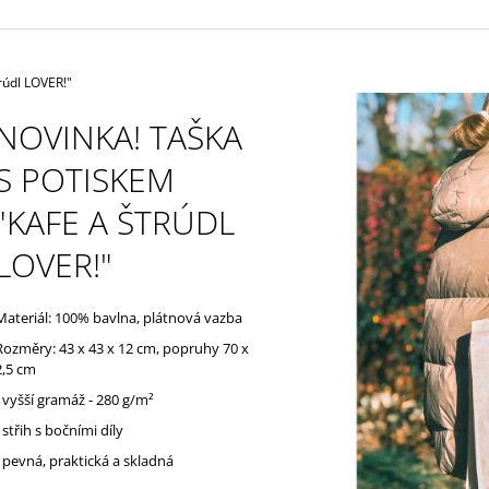
rúdl LOVER!"
NOVINKA! TAŠKA
S POTISKEM
"KAFE A ŠTRÚDL
LOVER!"
Materiál: 100% bavlna, plátnová vazba
Rozměry: 43 x 43 x 12 cm, popruhy 70 x
2,5 cm
- vyšší gramáž -
280 g/m²
- střih s bočními díly
- pevná, praktická a skladná