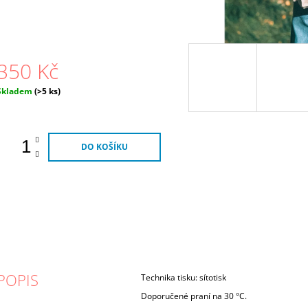
350 Kč
Měrná
Skladem
(>5 ks)
ena:
DO KOŠÍKU
POPIS
Technika tisku: sítotisk
Doporučené praní na
30 °C.