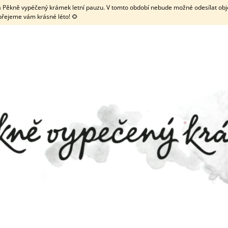
 má Pěkně vypéčený krámek letní pauzu. V tomto období nebude možné odesílat obje
přejeme vám krásné léto! 🌻
CO POTŘEBUJETE NAJÍT?
HLEDAT
DOPORUČUJEME
ZDOBENÉ KOLEČKO NA LINECKÉ
TRUBIČKA NA MEN
TYČINKOU
69 Kč
19 Kč