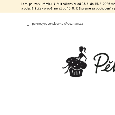
K
Přejít
Letní pauza v krámku! ☀️ Milí zákazníci, od 25. 6. do 15. 8. 2026
na
O
a odeslání však proběhne až po 15. 8.. Děkujeme za pochopení a 
ZPĚT
ZPĚT
obsah
DO
DO
Š
OBCHODU
OBCHODU
Í
peknevypecenykramek@seznam.cz
K
TRUBIČKA NA VĚTŠÍ DÍRKY S ČISTICÍ
TYČINKOU
21 Kč