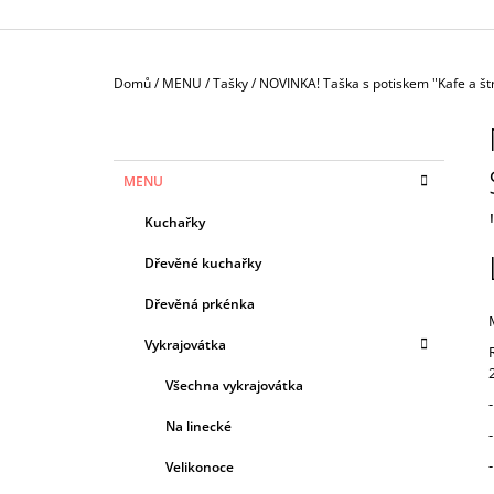
Domů
/
MENU
/
Tašky
/
NOVINKA! Taška s potiskem "Kafe a št
P
O
S
K
Přeskočit
MENU
T
A
kategorie
T
R
Kuchařky
E
A
G
Dřevěné kuchařky
N
O
R
N
Dřevěná prkénka
I
Í
E
Vykrajovátka
P
A
Všechna vykrajovátka
N
Na linecké
E
Velikonoce
L