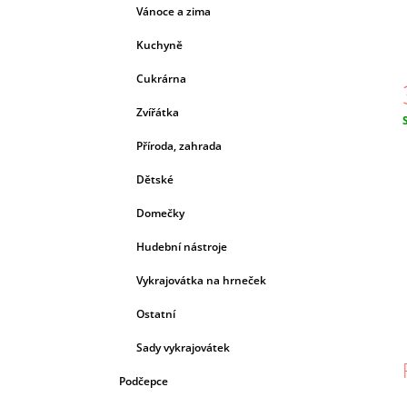
Vánoce a zima
Kuchyně
Cukrárna
Zvířátka
c
Příroda, zahrada
Dětské
Domečky
Hudební nástroje
Vykrajovátka na hrneček
Ostatní
Sady vykrajovátek
Podčepce