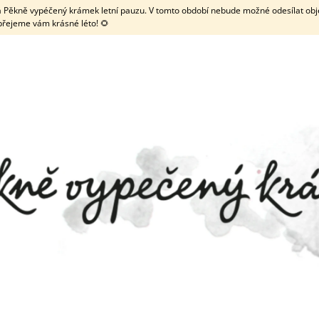
 má Pěkně vypéčený krámek letní pauzu. V tomto období nebude možné odesílat obje
přejeme vám krásné léto! 🌻
CO POTŘEBUJETE NAJÍT?
HLEDAT
DOPORUČUJEME
ZDOBENÉ KOLEČKO NA LINECKÉ
TRUBIČKA NA MEN
TYČINKOU
69 Kč
19 Kč