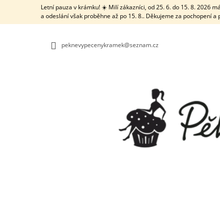
K
Přejít
Letní pauza v krámku! ☀️ Milí zákazníci, od 25. 6. do 15. 8. 2026
na
O
a odeslání však proběhne až po 15. 8.. Děkujeme za pochopení a 
ZPĚT
ZPĚT
obsah
DO
DO
Š
OBCHODU
OBCHODU
Í
peknevypecenykramek@seznam.cz
K
TRUBIČKA NA VĚTŠÍ DÍRKY S ČISTICÍ
TYČINKOU
21 Kč