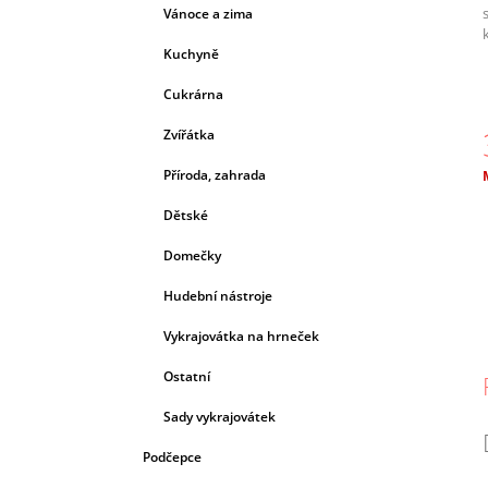
Vánoce a zima
Kuchyně
Cukrárna
Zvířátka
Příroda, zahrada
c
Dětské
Domečky
Hudební nástroje
Vykrajovátka na hrneček
Ostatní
Sady vykrajovátek
Podčepce