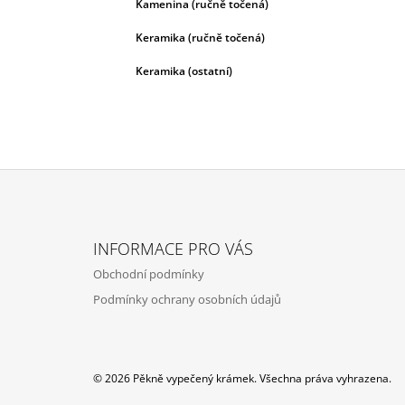
Kamenina (ručně točená)
Keramika (ručně točená)
Keramika (ostatní)
Z
Á
INFORMACE PRO VÁS
P
Obchodní podmínky
A
Podmínky ochrany osobních údajů
T
Í
© 2026 Pěkně vypečený krámek. Všechna práva vyhrazena.