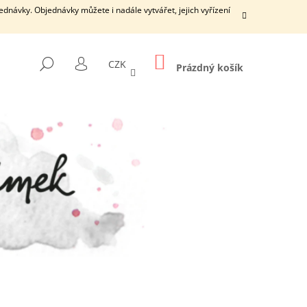
dnávky. Objednávky můžete i nadále vytvářet, jejich vyřízení
NÁKUPNÍ
HLEDAT
CZK
KOŠÍK
Prázdný košík
PŘIHLÁŠENÍ
Následující
ŠÍ DÍRKY S ČISTICÍ