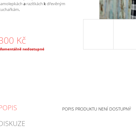
samolepkách
a
razítkách
k
dřevěným
kuchařkám
.
300 Kč
Měrná
Momentálně nedostupné
ena:
POPIS
POPIS PRODUKTU NENÍ DOSTUPNÝ
DISKUZE