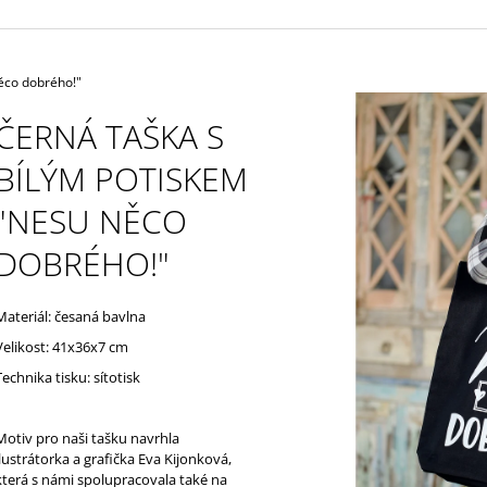
ěco dobrého!"
ČERNÁ TAŠKA S
BÍLÝM POTISKEM
"NESU NĚCO
DOBRÉHO!"
Materiál: česaná bavlna
Velikost: 41x36x7 cm
Technika tisku: sítotisk
Motiv pro naši tašku navrhla
ilustrátorka a grafička Eva Kijonková,
která s námi spolupracovala také na