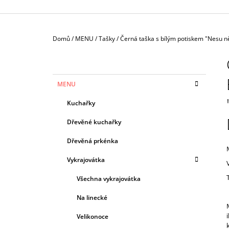
Domů
/
MENU
/
Tašky
/
Černá taška s bílým potiskem "Nesu n
P
O
S
K
Přeskočit
MENU
T
A
kategorie
T
R
Kuchařky
E
A
G
Dřevěné kuchařky
N
O
R
N
Dřevěná prkénka
I
Í
E
Vykrajovátka
P
A
Všechna vykrajovátka
N
Na linecké
E
Velikonoce
L