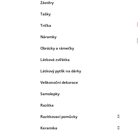
Zástěry
Tašky
Trička
Náramky
Obrázky a rámečky
Látková zvířátka
Látkový pytlík na dárky
Velikonoční dekorace
Samolepky
Razítka
Razítkovací pomůcky
Keramika