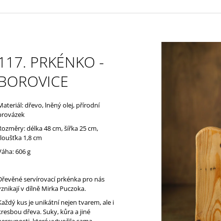
117. PRKÉNKO -
BOROVICE
Materiál: dřevo, lněný olej, přírodní
provázek
Rozměry: délka 48 cm, šířka 25 cm,
tloušťka 1,8 cm
Váha: 606 g
Dřevěné servírovací prkénka pro nás
vznikají v dílně Mirka Puczoka.
Každý kus je unikátní nejen tvarem, ale i
kresbou dřeva. Suky, kůra a jiné
nerovnosti, které vytvořila sama