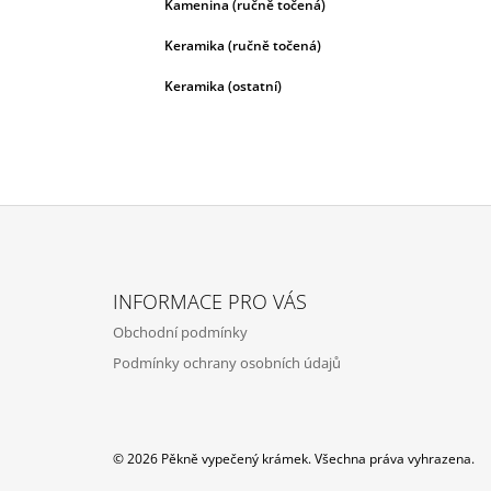
Kamenina (ručně točená)
Keramika (ručně točená)
Keramika (ostatní)
Z
Á
INFORMACE PRO VÁS
P
Obchodní podmínky
A
Podmínky ochrany osobních údajů
T
Í
© 2026 Pěkně vypečený krámek. Všechna práva vyhrazena.