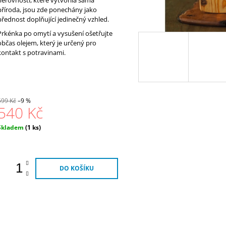
příroda, jsou zde ponechány jako
přednost doplňující jedinečný vzhled.
Prkénka po omytí a vysušení ošetřujte
občas olejem, který je určený pro
kontakt s potravinami.
599 Kč
–9 %
540 Kč
Měrná
Skladem
(1 ks)
ena:
DO KOŠÍKU