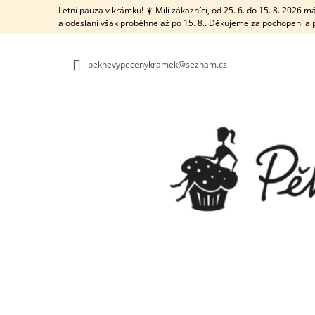
K
Přejít
Letní pauza v krámku! ☀️ Milí zákazníci, od 25. 6. do 15. 8. 2026
na
O
a odeslání však proběhne až po 15. 8.. Děkujeme za pochopení a 
ZPĚT
ZPĚT
obsah
DO
DO
Š
OBCHODU
OBCHODU
Í
peknevypecenykramek@seznam.cz
K
TRUBIČKA NA VĚTŠÍ DÍRKY S ČISTICÍ
TYČINKOU
21 Kč