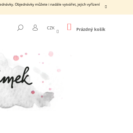
dnávky. Objednávky můžete i nadále vytvářet, jejich vyřízení
NÁKUPNÍ
HLEDAT
CZK
KOŠÍK
Prázdný košík
PŘIHLÁŠENÍ
Následující
ŠÍ DÍRKY S ČISTICÍ