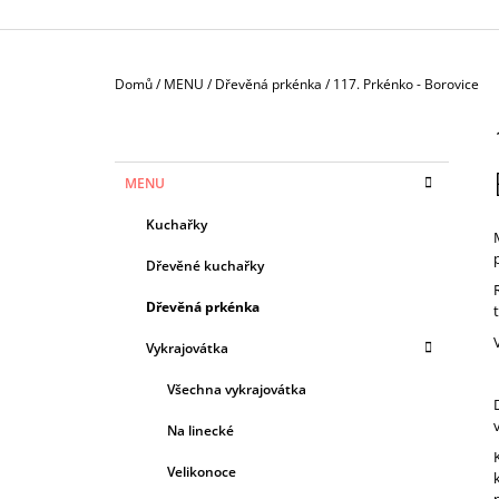
Domů
/
MENU
/
Dřevěná prkénka
/
117. Prkénko - Borovice
P
O
S
K
Přeskočit
MENU
T
A
kategorie
T
R
Kuchařky
E
A
G
Dřevěné kuchařky
N
O
R
N
Dřevěná prkénka
I
Í
E
Vykrajovátka
P
A
Všechna vykrajovátka
N
Na linecké
E
Velikonoce
L