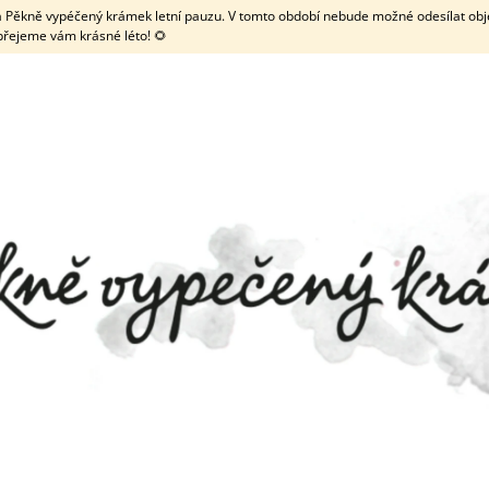
 má Pěkně vypéčený krámek letní pauzu. V tomto období nebude možné odesílat obje
přejeme vám krásné léto! 🌻
CO POTŘEBUJETE NAJÍT?
HLEDAT
DOPORUČUJEME
ZDOBENÉ KOLEČKO NA LINECKÉ
TRUBIČKA NA MEN
TYČINKOU
69 Kč
19 Kč