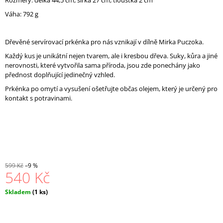
Rozměry: délka 44,5 cm, šířka 27 cm, tloušťka 2 cm
J
Váha: 792 g
E
M
E
Dřevěné servírovací prkénka pro nás vznikají v dílně Mirka Puczoka.
137.
Každý kus je unikátní nejen tvarem, ale i kresbou dřeva. Suky, kůra a jiné
ZAJDA
nerovnosti, které vytvořila sama příroda, jsou zde ponechány jako
36
přednost doplňující jedinečný vzhled.
Kč
Prkénka po omytí a vysušení ošetřujte občas olejem, který je určený pro
kontakt s potravinami.
599 Kč
–9 %
540 Kč
Měrná
Skladem
(1 ks)
cena: