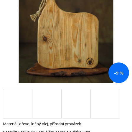
A
J
Í
T
?
HLEDAT
–9 %
D
O
P
O
R
U
Materiál: dřevo, lněný olej, přírodní provázek
Č
U