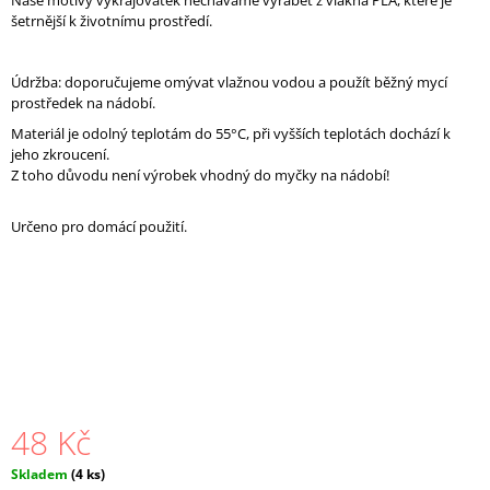
Naše motivy vykrajovátek necháváme vyrábět z vlákna PLA, které je
J
š
etrnější k životnímu prostředí
.
E
M
E
Údržba: doporučujeme omývat vlažnou vodou a použít běžný mycí
prostředek na nádobí.
205.
SADA
Materiál je odolný teplotám do 55°C, při vyšších teplotách dochází k
SVETR,
jeho zkroucení.
PRASE,
Z toho důvodu není výrobek vhodný do myčky na nádobí!
STŘEDOVÁ
VYKRAJOVÁTKA
Určeno pro domácí použití.
99
Kč
48 Kč
Měrná
Skladem
(4 ks)