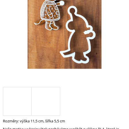
A
J
Í
T
?
HLEDAT
D
O
P
O
R
U
Rozměry: výška 11,5 cm, šířka 5,5 cm
Č
U