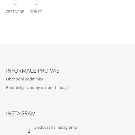
ZEPTAT SE
SDÍLET
Z
Á
INFORMACE PRO VÁS
P
Obchodní podmínky
A
Podmínky ochrany osobních údajů
T
Í
INSTAGRAM
Sledovat na Instagramu