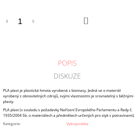
cena:
DO
KOŠÍKU
POPIS
DISKUZE
PLA plast je plastická hmota vyrobená z biomasy. Jedná se o materiál
vyrobený z obnovitelných zdrojů, svými vlastnostmi je srovnatelný s běžnými
plasty.
PLA plast (v souladu s požadavky Nařízení Evropského Parlamentu a Rady č.
1935/2004 Sb. o materiálech a předmětech určených pro styk s potravinami).
Kategorie
:
Vykrajovátka