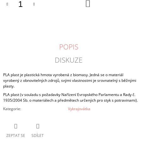
DO
KOŠÍKU
POPIS
DISKUZE
PLA plast je plastická hmota vyrobená z biomasy. Jedná se o materiál
vyrobený z obnovitelných zdrojů, svými vlastnostmi je srovnatelný s běžnými
plasty.
PLA plast (v souladu s požadavky Nařízení Evropského Parlamentu a Rady č.
1935/2004 Sb. o materiálech a předmětech určených pro styk s potravinami).
Kategorie
:
Vykrajovátka
ZEPTAT SE
SDÍLET