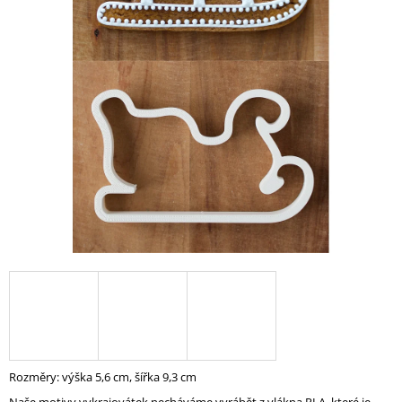
A
J
Í
T
?
HLEDAT
D
O
P
O
R
U
Rozměry: výška 5,6 cm, šířka 9,3 cm
Č
U