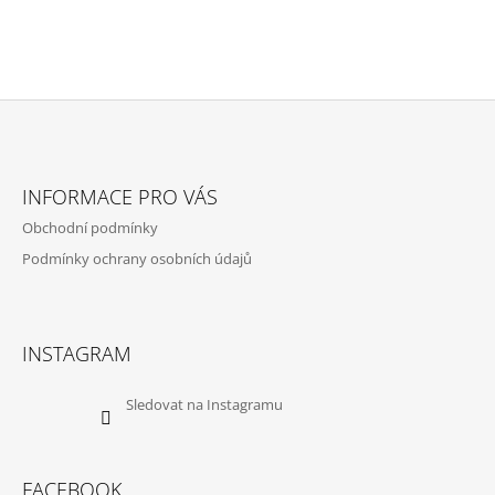
Z
Á
INFORMACE PRO VÁS
P
Obchodní podmínky
A
Podmínky ochrany osobních údajů
T
Í
INSTAGRAM
Sledovat na Instagramu
FACEBOOK