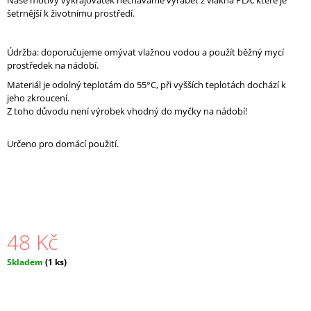
Naše motivy vykrajovátek necháváme vyrábět z vlákna PLA, které je
J
š
etrnější k životnímu prostředí
.
E
M
E
Údržba: doporučujeme omývat vlažnou vodou a použít běžný mycí
prostředek na nádobí.
206.
SADA
Materiál je odolný teplotám do 55°C, při vyšších teplotách dochází k
OKÝNEK
jeho zkroucení.
(5KS)
Z toho důvodu není výrobek vhodný do myčky na nádobí!
48
Kč
Určeno pro domácí použití.
48 Kč
Měrná
Skladem
(1 ks)
cena: