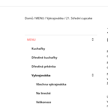
Domů
/
MENU
/
Vykrajovátka
/
21. Střední cupcake
P
O
S
K
Přeskočit
MENU
T
A
kategorie
T
R
Kuchařky
E
A
G
Dřevěné kuchařky
N
O
R
N
Dřevěná prkénka
I
Í
E
Vykrajovátka
P
A
Všechna vykrajovátka
N
Na linecké
E
Velikonoce
L