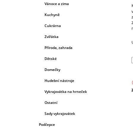
Vánoce a zima
Kuchyně
Cukrárna
Zvířátka
Příroda, zahrada
Dětské
Domečky
Hudební nástroje
Vykrajovátka na hrneček
c
Ostatní
Sady vykrajovátek
Podčepce