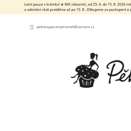
K
Přejít
Letní pauza v krámku! ☀️ Milí zákazníci, od 25. 6. do 15. 8. 2026
na
O
a odeslání však proběhne až po 15. 8.. Děkujeme za pochopení a 
ZPĚT
ZPĚT
obsah
DO
DO
Š
OBCHODU
OBCHODU
Í
peknevypecenykramek@seznam.cz
K
TRUBIČKA NA VĚTŠÍ DÍRKY S ČISTICÍ
TYČINKOU
21 Kč