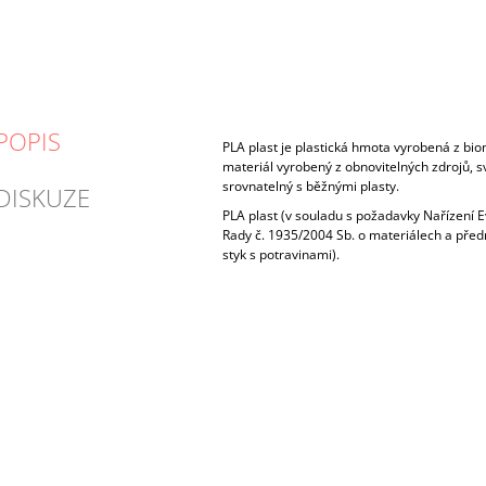
POPIS
PLA plast je plastická hmota vyrobená z bio
materiál vyrobený z obnovitelných zdrojů, s
srovnatelný s běžnými plasty.
DISKUZE
PLA plast (v souladu s požadavky Nařízení
Rady č. 1935/2004 Sb. o materiálech a pře
styk s potravinami).