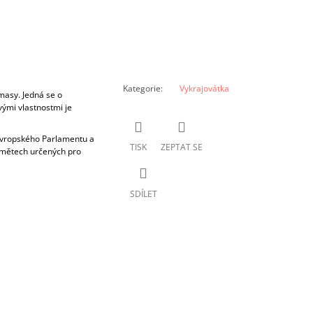
Kategorie
:
Vykrajovátka
masy. Jedná se o
vými vlastnostmi je
 Evropského Parlamentu a
TISK
ZEPTAT SE
dmětech určených pro
SDÍLET