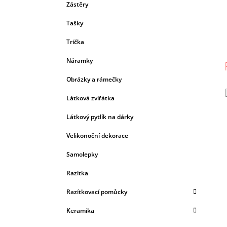
Zástěry
Tašky
Trička
Náramky
Obrázky a rámečky
Látková zvířátka
Látkový pytlík na dárky
Velikonoční dekorace
Samolepky
Razítka
Razítkovací pomůcky
Keramika