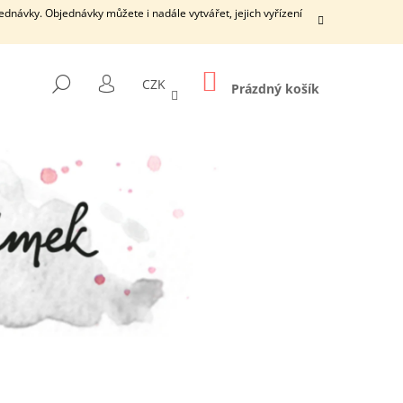
dnávky. Objednávky můžete i nadále vytvářet, jejich vyřízení
NÁKUPNÍ
HLEDAT
CZK
KOŠÍK
Prázdný košík
PŘIHLÁŠENÍ
Následující
ŠÍ DÍRKY S ČISTICÍ