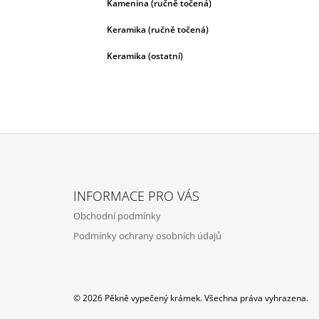
Kamenina (ručně točená)
Keramika (ručně točená)
Keramika (ostatní)
Z
Á
INFORMACE PRO VÁS
P
Obchodní podmínky
A
Podmínky ochrany osobních údajů
T
Í
© 2026 Pěkně vypečený krámek. Všechna práva vyhrazena.