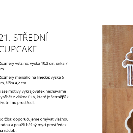
21. STŘEDNÍ
CUPCAKE
Rozměry většího: výška 10,3 cm, šířka 7
cm
Rozměry menšího na linecké: výška 6
cm, šířka 4,2 cm
Naše motivy vykrajovátek necháváme
vyrábět z vlákna PLA, které je š
etrnější k
životnímu prostředí
.
Údržba: doporučujeme omývat vlažnou
vodou a použít běžný mycí prostředek
na nádobí.