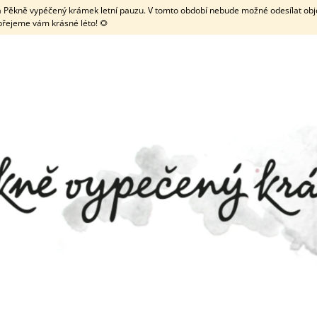
 má Pěkně vypéčený krámek letní pauzu. V tomto období nebude možné odesílat obje
přejeme vám krásné léto! 🌻
CO POTŘEBUJETE NAJÍT?
HLEDAT
DOPORUČUJEME
ZDOBENÉ KOLEČKO NA LINECKÉ
TRUBIČKA NA MEN
TYČINKOU
69 Kč
19 Kč