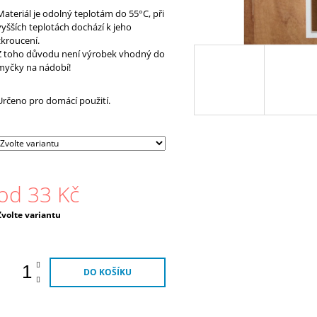
Materiál je odolný teplotám do 55°C, při
vyšších teplotách dochází k jeho
zkroucení.
Z toho důvodu není výrobek vhodný do
myčky na nádobí!
Určeno pro domácí použití.
od
33 Kč
Měrná
Zvolte variantu
ena:
DO KOŠÍKU