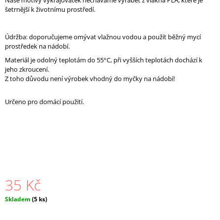
Naše motivy vykrajovátek necháváme vyrábět z vlákna PLA, které je
J
š
etrnější k životnímu prostředí
.
E
M
E
Údržba: doporučujeme omývat vlažnou vodou a použít běžný mycí
prostředek na nádobí.
TRUBIČKA
NA
Materiál je odolný teplotám do 55°C, při vyšších teplotách dochází k
VĚTŠÍ
jeho zkroucení.
DÍRKY
Z toho důvodu není výrobek vhodný do myčky na nádobí!
S
ČISTICÍ
TYČINKOU
Určeno pro domácí použití.
21
Kč
35 Kč
Měrná
Skladem
(5 ks)
cena: