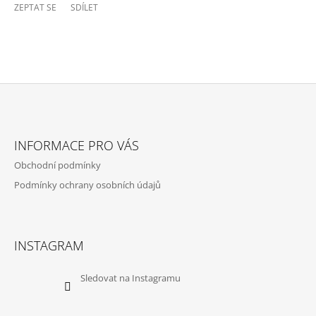
ZEPTAT SE
SDÍLET
Z
Á
INFORMACE PRO VÁS
P
Obchodní podmínky
A
Podmínky ochrany osobních údajů
T
Í
INSTAGRAM
Sledovat na Instagramu