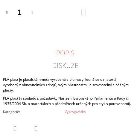
DO
KOŠÍKU
POPIS
DISKUZE
PLA plast je plastická hmota vyrobená z biomasy. Jedná se o materiál
vyrobený z obnovitelných zdrojů, svými vlastnostmi je srovnatelný s běžnými
plasty.
PLA plast (v souladu s požadavky Nařízení Evropského Parlamentu a Rady č.
1935/2004 Sb. o materiálech a předmětech určených pro styk s potravinami).
Kategorie
:
Vykrajovátka