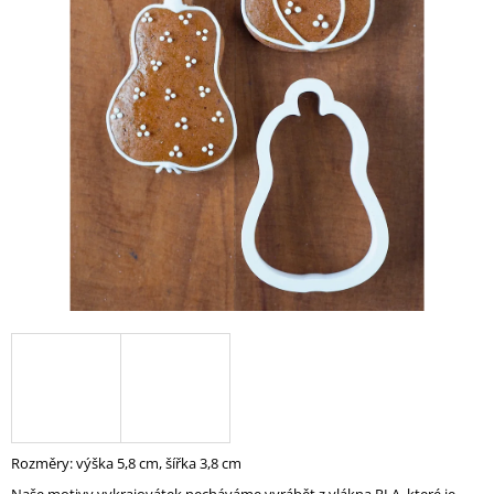
A
J
Í
T
?
HLEDAT
D
O
P
O
R
U
Rozměry: výška 5,8 cm, šířka 3,8 cm
Č
U