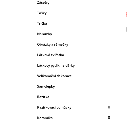
Zástěry
Tašky
Trička
Náramky
Obrázky a rámečky
Látková zvířátka
Látkový pytlík na dárky
Velikonoční dekorace
Samolepky
Razítka
Razítkovací pomůcky
Keramika