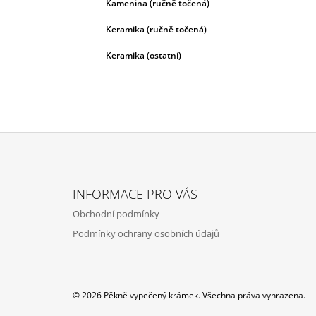
Kamenina (ručně točená)
Keramika (ručně točená)
Keramika (ostatní)
Z
Á
INFORMACE PRO VÁS
P
Obchodní podmínky
A
Podmínky ochrany osobních údajů
T
Í
© 2026 Pěkně vypečený krámek. Všechna práva vyhrazena.