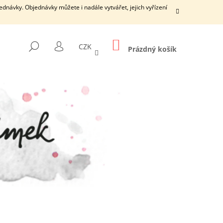
dnávky. Objednávky můžete i nadále vytvářet, jejich vyřízení
NÁKUPNÍ
HLEDAT
CZK
KOŠÍK
Prázdný košík
PŘIHLÁŠENÍ
Následující
ŠÍ DÍRKY S ČISTICÍ