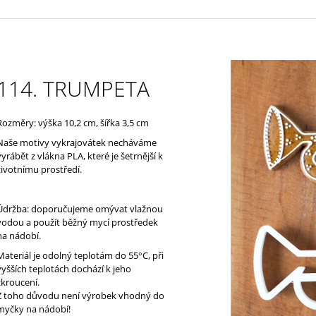
114. TRUMPETA
Rozměry: výška 10,2 cm, šířka 3,5 cm
Naše motivy vykrajovátek necháváme
vyrábět z vlákna PLA, které je š
etrnější k
životnímu prostředí
.
Údržba: doporučujeme omývat vlažnou
vodou a použít běžný mycí prostředek
na nádobí.
Materiál je odolný teplotám do 55°C, při
vyšších teplotách dochází k jeho
zkroucení.
Z toho důvodu není výrobek vhodný do
myčky na nádobí!