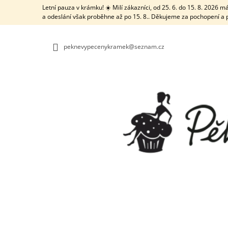
K
Přejít
Letní pauza v krámku! ☀️ Milí zákazníci, od 25. 6. do 15. 8. 2026
na
O
a odeslání však proběhne až po 15. 8.. Děkujeme za pochopení a 
ZPĚT
ZPĚT
obsah
DO
DO
Š
OBCHODU
OBCHODU
Í
peknevypecenykramek@seznam.cz
K
TRUBIČKA NA VĚTŠÍ DÍRKY S ČISTICÍ
TYČINKOU
21 Kč