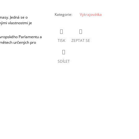
Kategorie
:
Vykrajovátka
masy. Jedná se o
vými vlastnostmi je
 Evropského Parlamentu a
TISK
ZEPTAT SE
dmětech určených pro
SDÍLET