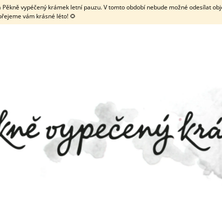
 má Pěkně vypéčený krámek letní pauzu. V tomto období nebude možné odesílat obje
přejeme vám krásné léto! 🌻
CO POTŘEBUJETE NAJÍT?
HLEDAT
DOPORUČUJEME
ZDOBENÉ KOLEČKO NA LINECKÉ
TRUBIČKA NA MEN
TYČINKOU
69 Kč
19 Kč