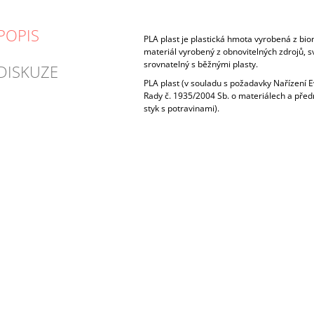
POPIS
PLA plast je plastická hmota vyrobená z bio
materiál vyrobený z obnovitelných zdrojů, s
srovnatelný s běžnými plasty.
DISKUZE
PLA plast (v souladu s požadavky Nařízení
Rady č. 1935/2004 Sb. o materiálech a pře
styk s potravinami).