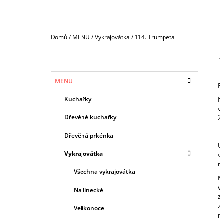
Domů
/
MENU
/
Vykrajovátka
/
114. Trumpeta
P
O
S
K
Přeskočit
MENU
T
A
kategorie
T
R
Kuchařky
E
A
G
Dřevěné kuchařky
N
O
R
N
Dřevěná prkénka
I
Í
E
Vykrajovátka
P
A
Všechna vykrajovátka
N
Na linecké
E
Velikonoce
L