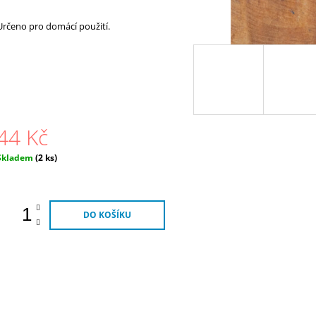
Určeno pro domácí použití.
44 Kč
Měrná
Skladem
(2 ks)
ena:
DO KOŠÍKU