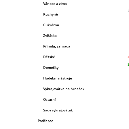
Vánoce a zima
Kuchyně
Cukrárna
Zvířátka
Příroda, zahrada
Dětské
Domečky
c
Hudební nástroje
Vykrajovátka na hrneček
Ostatní
Sady vykrajovátek
Podčepce