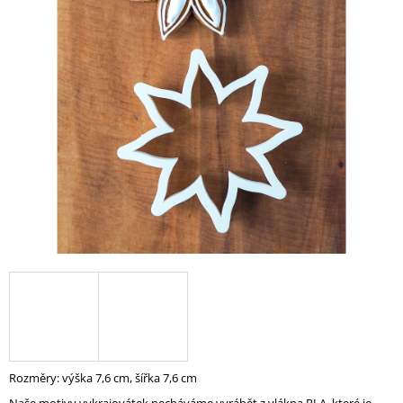
A
J
Í
T
?
HLEDAT
D
O
P
O
R
U
Rozměry: výška 7,6 cm, šířka 7,6 cm
Č
U