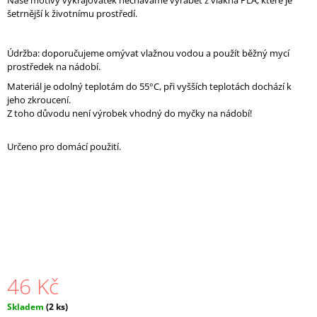
Naše motivy vykrajovátek necháváme vyrábět z vlákna PLA, které je
J
š
etrnější k životnímu prostředí
.
E
M
E
Údržba: doporučujeme omývat vlažnou vodou a použít běžný mycí
prostředek na nádobí.
137.
ZAJDA
Materiál je odolný teplotám do 55°C, při vyšších teplotách dochází k
jeho zkroucení.
36
Kč
Z toho důvodu není výrobek vhodný do myčky na nádobí!
Určeno pro domácí použití.
46 Kč
Měrná
Skladem
(2 ks)