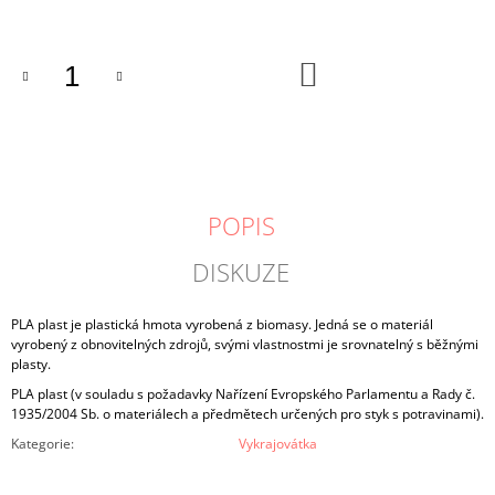
cena:
DO
KOŠÍKU
POPIS
DISKUZE
PLA plast je plastická hmota vyrobená z biomasy. Jedná se o materiál
vyrobený z obnovitelných zdrojů, svými vlastnostmi je srovnatelný s běžnými
plasty.
PLA plast (v souladu s požadavky Nařízení Evropského Parlamentu a Rady č.
1935/2004 Sb. o materiálech a předmětech určených pro styk s potravinami).
Kategorie
:
Vykrajovátka