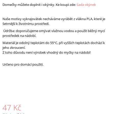
J
Domečky můžete doplnit i okýnky. Ke koupi zde:
Sada okýnek
E
M
E
Naše motivy vykrajovátek necháváme vyrábět z vlákna PLA, které je
š
etrnější k životnímu prostředí
.
206.
SADA
Údržba: doporučujeme omývat vlažnou vodou a použít běžný mycí
OKÝNEK
prostředek na nádobí.
(5KS)
Materiál je odolný teplotám do 55°C, při vyšších teplotách dochází k
48
jeho zkroucení.
Kč
Z toho důvodu není výrobek vhodný do myčky na nádobí!
Určeno pro domácí použití.
47 Kč