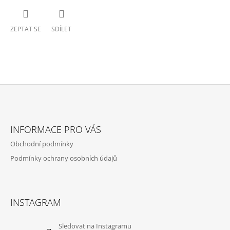
ZEPTAT SE
SDÍLET
Z
Á
INFORMACE PRO VÁS
P
Obchodní podmínky
A
Podmínky ochrany osobních údajů
T
Í
INSTAGRAM
Sledovat na Instagramu