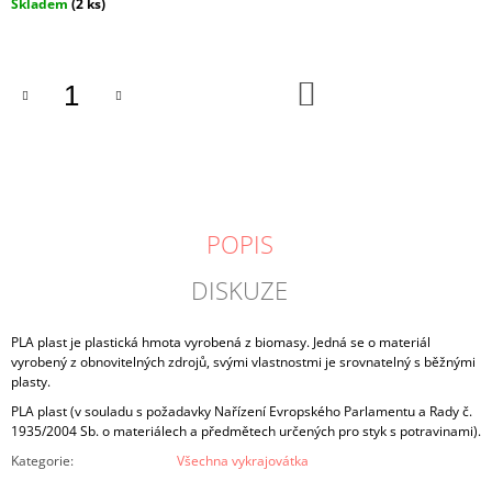
Měrná
Skladem
(2 ks)
cena:
DO
KOŠÍKU
POPIS
DISKUZE
PLA plast je plastická hmota vyrobená z biomasy. Jedná se o materiál
vyrobený z obnovitelných zdrojů, svými vlastnostmi je srovnatelný s běžnými
plasty.
PLA plast (v souladu s požadavky Nařízení Evropského Parlamentu a Rady č.
1935/2004 Sb. o materiálech a předmětech určených pro styk s potravinami).
Kategorie
:
Všechna vykrajovátka