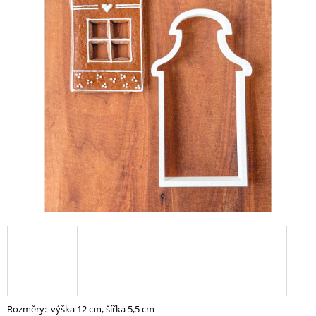
A
J
Í
T
?
HLEDAT
D
O
P
O
R
U
Č
Rozměry:
výška 12 cm, šířka 5,5 cm
U