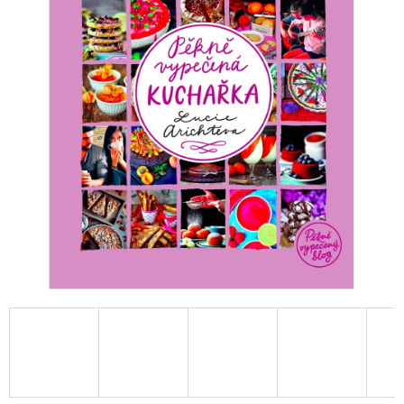
A
J
Í
T
?
HLEDAT
D
O
P
O
R
U
Č
U