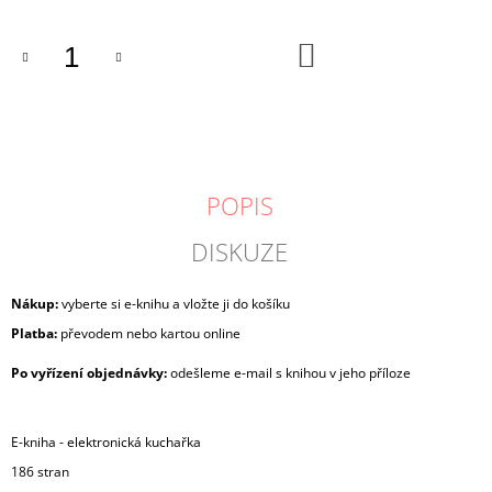
DO
KOŠÍKU
POPIS
DISKUZE
Nákup:
v
yberte si e-knihu a vložte ji do košíku
Platba:
převodem nebo kartou online
Po vyřízení objednávky:
odešleme e-mail s knihou v jeho příloze
E-kniha - elektronická kuchařka
186 stran