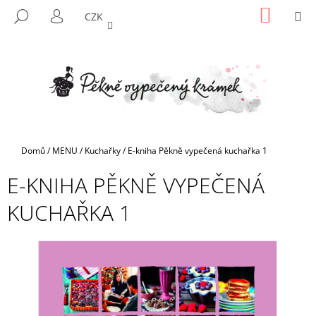
K
Přejít
NÁKUP
M
HLEDAT
CZK
na
KOŠÍK
O
PŘIHLÁŠENÍ
ZPĚT
ZPĚT
obsah
Š
Í
C
K
O
P
O
T
Domů
/
MENU
/
Kuchařky
/
E-kniha Pěkně vypečená kuchařka 1
Ř
E-KNIHA PĚKNĚ VYPEČENÁ
E
B
KUCHAŘKA 1
U
J
E
T
E
N