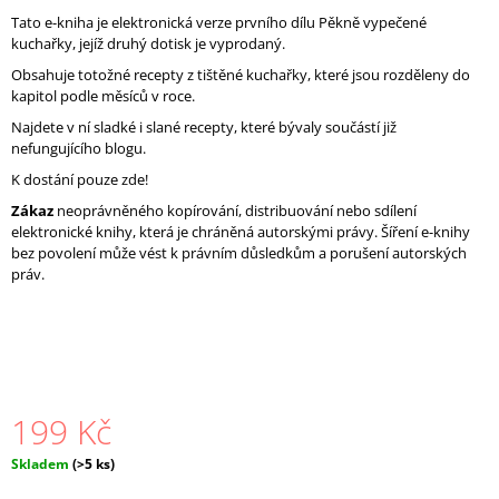
J
Tato e-kniha je elektronická verze prvního dílu Pěkně vypečené
E
kuchařky, jejíž druhý dotisk je vyprodaný.
M
Obsahuje totožné recepty z tištěné kuchařky, které jsou rozděleny do
E
kapitol podle měsíců v roce.
TRUBIČKA
Najdete v ní sladké i slané recepty, které bývaly součástí již
NA
nefungujícího blogu.
VĚTŠÍ
DÍRKY
K dostání pouze zde!
S
ČISTICÍ
Zákaz
neoprávněného kopírování, distribuování nebo sdílení
TYČINKOU
elektronické knihy, která je chráněná autorskými právy.
Šíření e-knihy
bez povolení může vést k právním důsledkům a porušení autorských
21
Kč
práv.
199 Kč
Měrná
Skladem
(>5 ks)
cena: