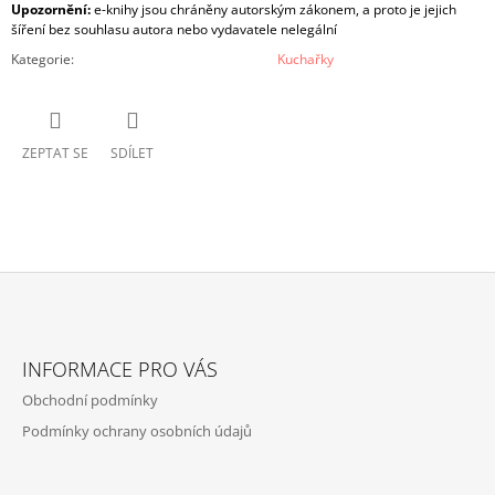
Upozornění:
e-knihy jsou chráněny autorským zákonem, a proto je jejich
šíření bez souhlasu autora nebo vydavatele nelegální
Kategorie
:
Kuchařky
ZEPTAT SE
SDÍLET
Z
Á
INFORMACE PRO VÁS
P
Obchodní podmínky
A
Podmínky ochrany osobních údajů
T
Í